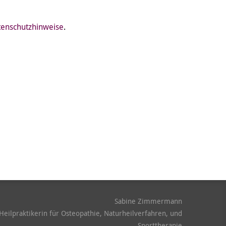
enschutzhinweise
.
Sabine Zimmermann
Heilpraktikerin für Osteopathie, Naturheilverfahren, und
Sporttherapie