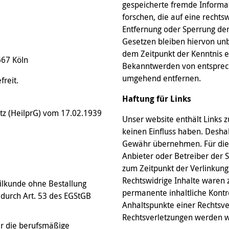
gespeicherte fremde Inform
forschen, die auf eine rechtsw
Entfernung oder Sperrung de
Gesetzen bleiben hiervon unbe
dem Zeitpunkt der Kenntnis e
667 Köln
Bekanntwerden von entsprech
umgehend entfernen.
freit.
Haftung für Links
etz (HeilprG) vom 17.02.1939
Unser website enthält Links z
keinen Einfluss haben. Desha
Gewähr übernehmen. Für die In
Anbieter oder Betreiber der S
zum Zeitpunkt der Verlinkung
Rechtswidrige Inhalte waren 
ilkunde ohne Bestallung
permanente inhaltliche Kontro
 durch Art. 53 des EGStGB
Anhaltspunkte einer Rechtsv
Rechtsverletzungen werden w
r die berufsmäßige